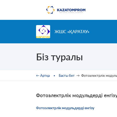
Skip to main content
ЖШС «ҚАРАТАУ»
Біз туралы
You are here
← Артқа
Басты бет
→
Фотоэлектрлік модуль
Фотоэлектрлік модульдерді енгіз
Ф
отоэлектрлік модульдерді енгізу